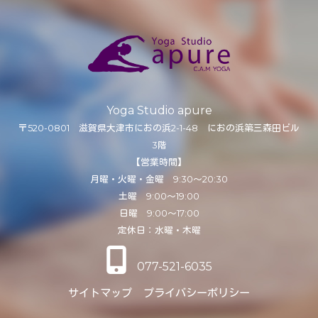
Yoga Studio apure
〒520-0801 滋賀県大津市におの浜2-1-48 におの浜第三森田ビル
3階
【営業時間】
月曜・火曜・金曜 9:30～20:30
土曜 9:00～19:00
日曜 9:00～17:00
定休日：水曜・木曜
077-521-6035
サイトマップ
プライバシーポリシー