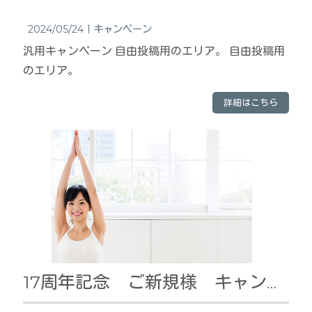
2024/05/24｜
キャンペーン
汎用キャンペーン 自由投稿用のエリア。 自由投稿用
のエリア。
詳細はこちら
17周年記念 ご新規様 キャンペーン