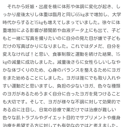
それから妊娠・出産を機に体形や体調に変化が起き、し
っかり産後太りし体重は臨月と同じ
65
㎏まで増加し、大学
時代からすると
15
㎏も増えてしまっていました。徐々に体
重増加による影響が膝関節や血液データ上にも出て、子ど
もと一緒に写真を撮りたいのに自分の見た目が嫌で子ども
だけの写真ばかりになりました。これではダメだ、自分を
変えなければ！と思い、食事制限と運動を続けた結果、
15
㎏の減量に成功しました。減量後さらに女性らしいしなや
かな体づくりのため、心身のバランスを整えるためにヨガ
をまた始めることにしました。ヨガは誰にでも取り入れや
すい運動だと思いますし、負担の少ないヨガ、色々な種類
のヨガがあるためうまく自分に合ったヨガを見つけること
も大切です。そして、ヨガが様々な不調に対して効果的で
ある点に注目し、日常の診療で薬だけでは治療が難しい
色々な肌トラブルやダイエット目的でサプリメントや痩身
治療を希望する方に対しても有効なのではと考えました。