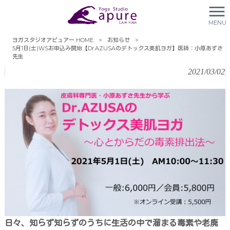
5月1日(土)WSお申込み開始
MENU
【Dr.AZUSAのデトックス美
ヨガスタジオアピュアー HOME
>
お知らせ
>
肌ヨガ】医師：小原あずさ先生
5月1日(土)WSお申込み開始【Dr.AZUSAのデトックス美肌ヨガ】医師：小原あずさ
先生
2021/03/02
日々、知らず知らずのうちに生活の中で溜まる毒素や老廃