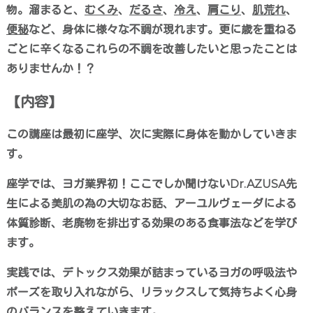
物。
溜まると、
むくみ
、
だるさ
、
冷え
、
肩こり
、
肌荒れ
、
便秘
など、身体に様々な不調が現れます。
更に歳を重ねる
ごとに辛くなるこれらの不調を改善したいと思ったことは
ありませんか！？
【内容】
この講座は最初に座学、次に実際に身体を動かしていきま
す。
座学では、ヨガ業界初！ここでしか聞けないDr.AZUSA先
生による美肌の為の大切なお話、
アーユルヴェーダによる
体質診断、老廃物を排出する効果のある食事法などを学び
ます。
実践では、デトックス効果が詰まっているヨガの呼吸法や
ポーズを取り入れながら、
リラックスして気持ちよく心身
のバランスを整えていきます。